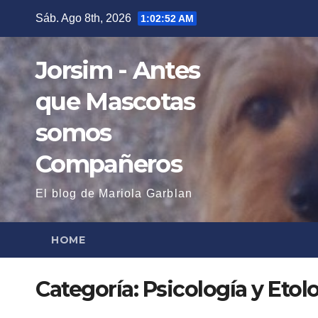
Saltar
Sáb. Ago 8th, 2026
1:02:53 AM
al
contenido
Jorsim - Antes
que Mascotas
somos
Compañeros
El blog de Mariola Garblan
HOME
Categoría:
Psicología y Etol