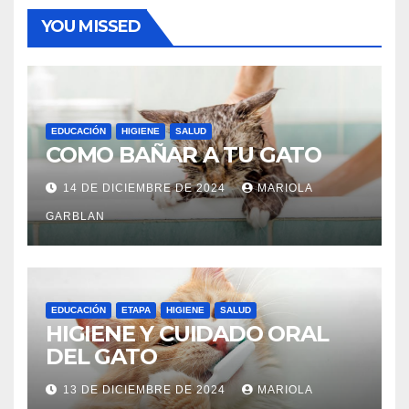
YOU MISSED
EDUCACIÓN
HIGIENE
SALUD
COMO BAÑAR A TU GATO
14 DE DICIEMBRE DE 2024
MARIOLA
GARBLAN
EDUCACIÓN
ETAPA
HIGIENE
SALUD
HIGIENE Y CUIDADO ORAL
DEL GATO
13 DE DICIEMBRE DE 2024
MARIOLA