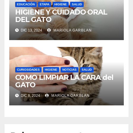
EDUCACIÓN
ETAPA
HIGIENE
SALUD
HIGIENE Y CUIDADO ORAL
DEL GATO
DIC 13, 2024
MARIOLA GARBLAN
CURIOSIDADES
HIGIENE
NOTICIAS
SALUD
COMO LIMPIAR LA CARA del
GATO
DIC 8, 2024
MARIOLA GARBLAN