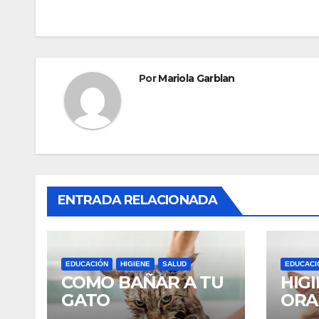
de
entradas
Por
Mariola Garblan
ENTRADA RELACIONADA
EDUCACIÓN
HIGIENE
SALUD
EDUCACI
COMO BAÑAR A TU
HIG
GATO
ORA