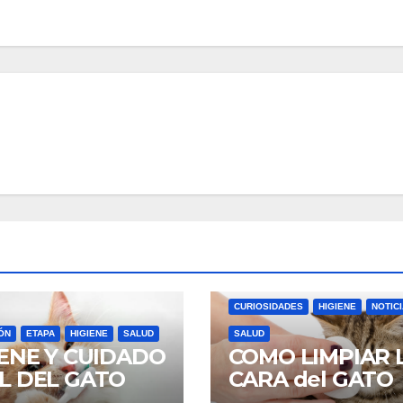
CURIOSIDADES
HIGIENE
NOTIC
ÓN
ETAPA
HIGIENE
SALUD
SALUD
IENE Y CUIDADO
COMO LIMPIAR 
L DEL GATO
CARA del GATO