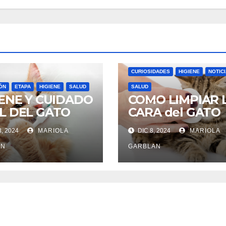
CURIOSIDADES
HIGIENE
NOTIC
ÓN
ETAPA
HIGIENE
SALUD
SALUD
IENE Y CUIDADO
COMO LIMPIAR 
L DEL GATO
CARA del GATO
3, 2024
MARIOLA
DIC 8, 2024
MARIOLA
AN
GARBLAN