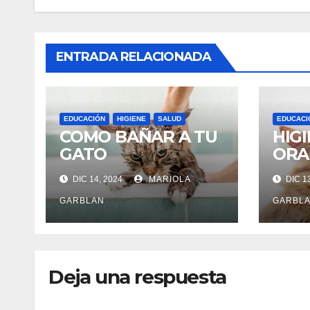
ENTRADA RELACIONADA
EDUCACIÓN
HIGIENE
SALUD
EDUCACI
COMO BAÑAR A TU
HIG
GATO
ORA
DIC 14, 2024
MARIOLA
DIC 1
GARBLAN
GARBL
Deja una respuesta