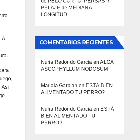
de PELO CORTO, PERSAS Y
PELAJE de MEDIANA
LONGITUD
erro
. A
COMENTARIOS RECIENTES
ura.
Nuria Redondo García
en
ALGA
ASCOPHYLLUM NODOSUM
para
juego,
Mariola Garblan
en
ESTÁ BIEN
 Así
ALIMENTADO TU PERRO?
go
Nuria Redondo García
en
ESTÁ
BIEN ALIMENTADO TU
e
PERRO?