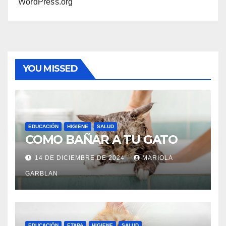
WordPress.org
YOU MISSED
EDUCACIÓN
HIGIENE
SALUD
COMO BAÑAR A TU GATO
14 DE DICIEMBRE DE 2024
MARIOLA
GARBLAN
EDUCACIÓN
ETAPA
HIGIENE
SALUD