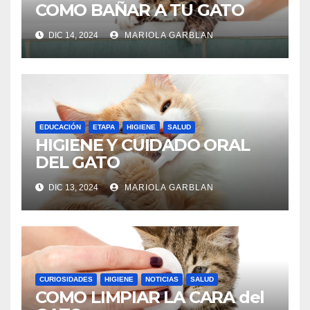
COMO BAÑAR A TU GATO
DIC 14, 2024
MARIOLA GARBLAN
EDUCACIÓN
ETAPA
HIGIENE
SALUD
HIGIENE Y CUIDADO ORAL
DEL GATO
DIC 13, 2024
MARIOLA GARBLAN
CURIOSIDADES
HIGIENE
NOTICIAS
SALUD
COMO LIMPIAR LA CARA del